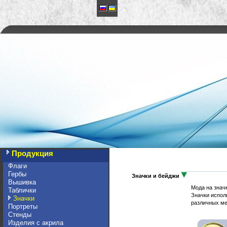
Продукция
Флаги
Гербы
Значки и бейджи
Вышивка
Мода на знач
Таблички
Значки исполь
Значки
различных ме
Портреты
Стенды
Изделия с акрила