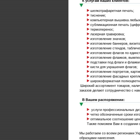
К услугам наших клиентов:
шелкотрафаретная печать;
тиснение;
компьютерная вышивка любых
сублимационная печать (цифр
термоперенос;
лазерная гравировка;
изготовление значков;
изготовление баннеров, визиток
изготовление стендов, табличе
изготовление флагов по единст
изготовление флажков, вымпе
подставки под флаги и флажки,
кисти для украшения флагов;
изготовление портретов, картин
изготовление фасадных крепле
широкоформатная полноцветна
Широкий ассортимент товаров, налич
заказов делают сотрудничество с на
В Вашем распоряжении:
услуги профессиональных диз
четко обозначенные сроки изго
оптимальное соотношение цена
Также поможем Вам в создании ориг
Мы работаем со всеми регионами Укр
образцами нанесения.